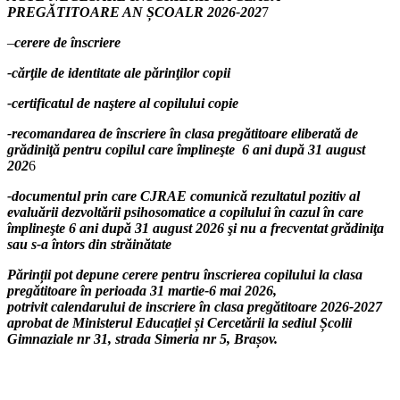
PREGĂTITOARE AN ȘCOALR 2026-202
7
–
cerere de înscriere
-cărţile de identitate ale părinţilor
copii
-certificatul de naştere al copilului
copie
-recomandarea de înscriere în clasa pregătitoare eliberată de
grădiniţă pentru copilul care împlineşte 6 ani după 31 august
202
6
-documentul prin care CJRAE comunică rezultatul pozitiv al
evaluării dezvoltării psihosomatice a copilului în cazul în care
împlineşte 6 ani după 31 august 2026 şi nu a frecventat grădiniţa
sau s-a întors din străinătate
P
ărinții pot depune cerere pentru înscrierea copilului la clasa
pregătitoare în perioada 31 martie-6 mai 2026,
potrivit calendarului de inscriere în clasa pregătitoare 2026-2027
aprobat de Ministerul Educației și Cercetării
la sediul Școlii
Gimnaziale nr 31, strada Simeria nr 5, Brașov.