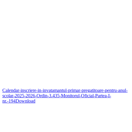
Calendar-inscriere-in-invatamantul-primar-pregatitoare-pentru-anul-
scolar-2025-2026-Ordin-3.435-Monitorul-Oficial-Partea-I-
nr.-194
Download