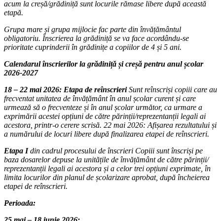
acum la creșă/grădiniță sunt locurile rămase libere după această
etapă.
Grupa mare și grupa mijlocie fac parte din învățământul
obligatoriu. Înscrierea la grădiniță se va face acordându-se
prioritate cuprinderii în grădinițe a copiilor de 4 și 5 ani.
Calendarul înscrierilor la grădiniță și creșă pentru anul școlar
2026-2027
18 – 22 mai 2026: Etapa de reînscrieri
Sunt reînscriși copiii care au
frecventat unitatea de învățământ în anul școlar curent și care
urmează să o frecventeze și în anul școlar următor, ca urmare a
exprimării acestei opțiuni de către părinții/reprezentanții legali ai
acestora, printr-o cerere scrisă. 22 mai 2026: Afișarea rezultatului și
a numărului de locuri libere după finalizarea etapei de reînscrieri.
Etapa I
din cadrul procesului de înscrieri Copiii sunt înscriși pe
baza dosarelor depuse la unitățile de învățământ de către părinții/
reprezentanții legali ai acestora și a celor trei opțiuni exprimate, în
limita locurilor din planul de școlarizare aprobat, după încheierea
etapei de reînscrieri.
Perioada:
25 mai – 18 iunie 2026;