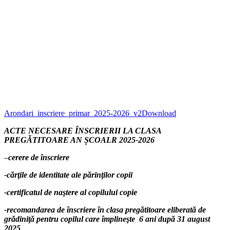
Arondari_inscriere_primar_2025-2026_v2
Download
ACTE NECESARE ÎNSCRIERII LA CLASA
PREGĂTITOARE AN ȘCOALR 2025-2026
–
cerere de înscriere
-cărţile de identitate ale părinţilor
copii
-certificatul de naştere al copilului
copie
-recomandarea de înscriere în clasa pregătitoare eliberată de
grădiniţă pentru copilul care împlineşte 6 ani după 31 august
202
5