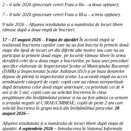
2 – 6 iulie 2026 (procesare cereri Faza a IIa – a doua opțiune);
7 – 8 iulie 2026 (procesare cereri Faza a III-a – a treia opțiune).
9 iulie 2026 – Afișarea rezultatului și a numărului de locuri libere
rămase după a doua etapă de înscrieri.
17 – 27 august 2026
–
Etapa de ajustări
În această etapă se
realizează înscrierea copiilor care nu au fost înscriși în primele două
etape din lipsă de locuri ori din diferite alte motive sau care nu au
participat la primele două etape, pe locurile rămase libere în urma
derulării celei de-a doua etape a înscrierilor, pe baza unei proceduri
specifice elaborate de Inspectoratul Școlar al Municipiului București
(ISMB) și Inspectoratul Școlar Județean (ISJ) și pe baza dosarelor
depuse de părinți la inspectoratul școlar. La această etapă au acces
următoarele categorii de copii: copiii care au rămas nerepartizați
după derularea celor două etape anterioare, cu prioritate cei de 4
ani și de 5 ani; copiii care au solicitat înscrierea în clasa
pregătitoare din învățământul primar și nu au fost admiși ca urmare
a avizului negativ al CJRAE/CMBRAE; copiii de peste 2 ani care
solicită înscrierea în grupa mică din învățământul preșcolar.
28
august 2026 –
Afișarea rezultatului și a numărului de locuri libere după etapa de
ajustări.
4 septembrie 2026 –
Introducerea în Sistemul Informatic