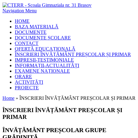
Navigation Menu
HOME
BAZA MATERIALĂ
DOCUMENTE
DOCUMENTE ȘCOLARE
CONTACT
OFERTĂ EDUCAȚIONALĂ
ÎNSCRIERI ÎNVĂȚĂMÂNT PREȘCOLAR ȘI PRIMAR
IMPRESII-TESTIMONIALE
INFORMAȚII-ACTUALITĂȚI
EXAMENE NAȚIONALE
ORARE
ACTIVITĂȚI
PROIECTE
Home
»
ÎNSCRIERI ÎNVĂȚĂMÂNT PREȘCOLAR ȘI PRIMAR
ÎNSCRIERI ÎNVĂȚĂMÂNT PREȘCOLAR ȘI
PRIMAR
ÎNVĂȚĂMÂNT PREȘCOLAR GRUPE
GRĂDINIȚĂ