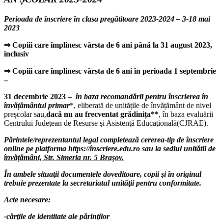
Perioada de înscriere în clasa pregătitoare 2023-2024 – 3-18 mai
2023
⇒
Copiii care împlinesc vârsta de 6 ani până la 31 august 2023,
inclusiv
⇒
Copiii care împlinesc vârsta de 6 ani în perioada 1 septembrie
–
31 decembrie 2023
–
în baza recomandării pentru înscrierea în
învățământul primar
*, eliberată de unitățile de învățământ de nivel
preșcolar sau,
dacă nu au frecventat grădinița**
, în baza evaluării
Centrului Judeţean de Resurse şi Asistenţă Educaţională(CJRAE).
Părintele/reprezentantul legal completează cererea-tip de înscriere
online pe platforma https://înscriere.edu.ro
sau
la sediul unitătii de
învăţământ, Str. Simeria nr. 5 Braşov.
În ambele situaţii documentele doveditoare, copii şi în original
trebuie prezentate la secretariatul unităţii pentru conformitate.
Acte necesare:
-cărţile de identitate ale părinţilor