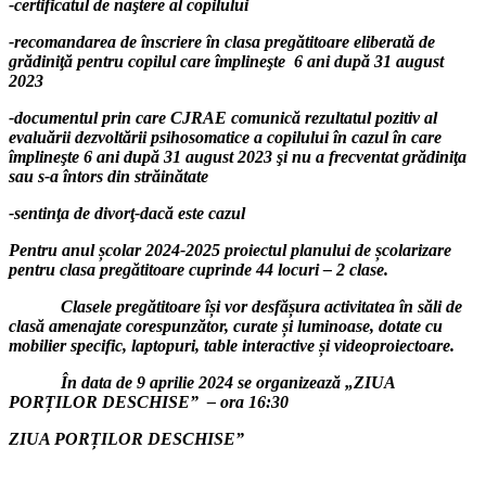
-certificatul de naştere al copilului
-recomandarea de înscriere în clasa pregătitoare eliberată de
grădiniţă pentru copilul care împlineşte 6 ani după 31 august
2023
-documentul prin care CJRAE comunică rezultatul pozitiv al
evaluării dezvoltării psihosomatice a copilului în cazul în care
împlineşte 6 ani după 31 august 2023 şi nu a frecventat grădiniţa
sau s-a întors din străinătate
-sentinţa de divorţ-dacă este cazul
Pentru anul școlar 2024-2025 proiectul planului de școlarizare
pentru clasa pregătitoare cuprinde 44 locuri – 2 clase.
Clasele pregătitoare își vor desfășura activitatea în săli de
clasă amenajate corespunzător, curate și luminoase, dotate cu
mobilier specific, laptopuri, table interactive și videoproiectoare.
În data de 9 aprilie 2024 se organizează „ZIUA
PORȚILOR DESCHISEˮ – ora 16:30
ZIUA PORȚILOR DESCHISEˮ