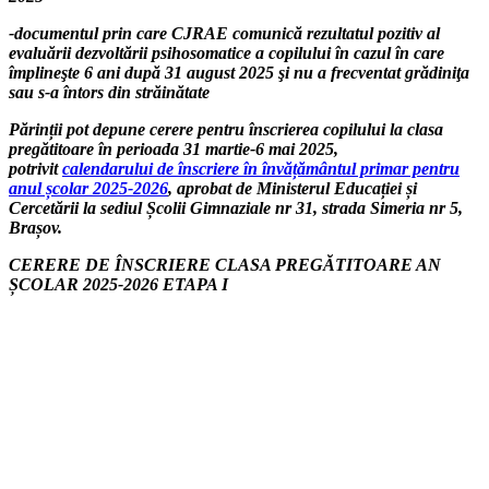
-documentul prin care CJRAE comunică rezultatul pozitiv al
evaluării dezvoltării psihosomatice a copilului în cazul în care
împlineşte 6 ani după 31 august 2025 şi nu a frecventat grădiniţa
sau s-a întors din străinătate
P
ărinții pot depune cerere pentru înscrierea copilului la clasa
pregătitoare în perioada 31 martie-6 mai 2025,
potrivit
calendarului de înscriere în învățământul primar pentru
anul școlar 2025-2026
, aprobat de Ministerul Educației și
Cercetării
la sediul Școlii Gimnaziale nr 31, strada Simeria nr 5,
Brașov.
CERERE DE ÎNSCRIERE CLASA PREGĂTITOARE AN
ȘCOLAR 2025-2026 ETAPA I