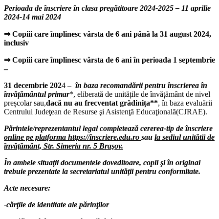
Perioada de înscriere în clasa pregătitoare 2024-2025 – 11 aprilie
2024-14 mai 2024
⇒
Copiii care împlinesc vârsta de 6 ani până la 31 august 2024,
inclusiv
⇒
Copiii care împlinesc vârsta de 6 ani în perioada 1 septembrie
–
31 decembrie 202
4 –
în baza recomandării pentru înscrierea în
învățământul primar
*, eliberată de unitățile de învățământ de nivel
preșcolar sau,
dacă nu au frecventat grădinița**
, în baza evaluării
Centrului Judeţean de Resurse şi Asistenţă Educaţională(CJRAE).
Părintele/reprezentantul legal completează cererea-tip de înscriere
online pe platforma https://înscriere.edu.ro
sau
la sediul unitătii de
învăţământ, Str. Simeria nr. 5 Braşov.
În ambele situaţii documentele doveditoare, copii şi în original
trebuie prezentate la secretariatul unităţii pentru conformitate.
Acte necesare:
-cărţile de identitate ale părinţilor