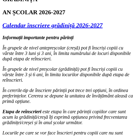
AN ȘCOLAR 2026-2027
Calendar înscriere grădiniță 2026-2027
Informații importante pentru părinți
În grupele de nivel antepreșcolar (creșă) pot fi înscriși copiii cu
vârste între 3 luni și 3 ani, în limita numărului de locuri disponibile
după etapa de reînscrieri.
Î
n grupele de nivel preșcolar (grădiniță) pot fi înscriși copiii cu
vârste între 3 și 6 ani, în limita locurilor disponibile după etapa de
reînscrieri.
În cererile-tip de înscriere părinții pot trece trei opțiuni, în ordinea
preferințelor. Cererea se depune la unitatea de învățământ aleasă ca
primă opțiune.
Etapa de reînscrieri
este etapa în care părinții copiilor care sunt
acum la grădiniță/creșă îți exprimă opțiunea privind frecventarea
grădiniței/creșei și în anul școlar următor.
Locurile pe care se vor face înscrieri pentru copiii care nu sunt