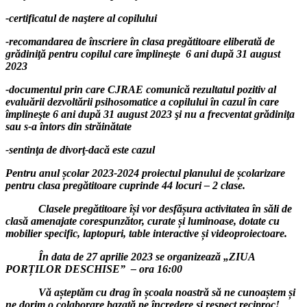
-certificatul de naştere al copilului
-recomandarea de înscriere în clasa pregătitoare eliberată de
grădiniţă pentru copilul care împlineşte 6 ani după 31 august
2023
-documentul prin care CJRAE comunică rezultatul pozitiv al
evaluării dezvoltării psihosomatice a copilului în cazul în care
împlineşte 6 ani după 31 august 2023 şi nu a frecventat grădiniţa
sau s-a întors din străinătate
-sentinţa de divorţ-dacă este cazul
Pentru anul școlar 2023-2024 proiectul planului de școlarizare
pentru clasa pregătitoare cuprinde 44 locuri – 2 clase.
Clasele pregătitoare își vor desfășura activitatea în săli de
clasă amenajate corespunzător, curate și luminoase, dotate cu
mobilier specific, laptopuri, table interactive și videoproiectoare.
În data de 27 aprilie 2023 se organizează „ZIUA
PORȚILOR DESCHISEˮ – ora 16:00
Vă așteptăm cu drag în școala noastră să ne cunoaștem și
ne dorim o colaborare bazată pe încredere și respect reciproc!