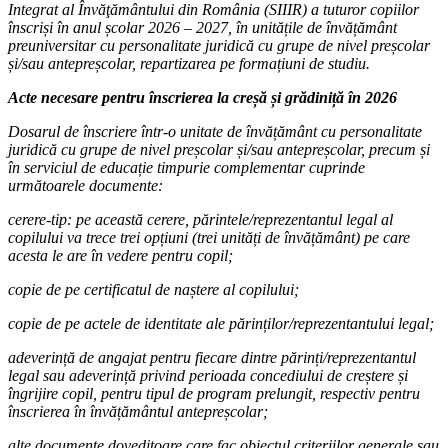
Integrat al Învăţământului din România (SIIIR) a tuturor copiilor
înscriși în anul școlar 2026 – 2027, în unitățile de învățământ
preuniversitar cu personalitate juridică cu grupe de nivel preșcolar
și/sau antepreșcolar, repartizarea pe formațiuni de studiu.
Acte necesare pentru înscrierea la creșă și grădiniță în 2026
Dosarul de înscriere într-o unitate de învățământ cu personalitate
juridică cu grupe de nivel preșcolar și/sau antepreșcolar, precum și
în serviciul de educație timpurie complementar cuprinde
următoarele documente:
cerere-tip: pe această cerere, părintele/reprezentantul legal al
copilului va trece trei opțiuni (trei unități de învățământ) pe care
acesta le are în vedere pentru copil;
copie de pe certificatul de naștere al copilului;
copie de pe actele de identitate ale părinților/reprezentantului legal;
adeverință de angajat pentru fiecare dintre părinți/reprezentantul
legal sau adeverință privind perioada concediului de creștere și
îngrijire copil, pentru tipul de program prelungit, respectiv pentru
înscrierea în învățământul antepreșcolar;
alte documente doveditoare care fac obiectul criteriilor generale sau