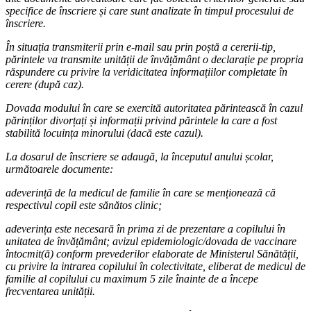
specifice de înscriere și care sunt analizate în timpul procesului de
înscriere.
În situația transmiterii prin e-mail sau prin poștă a cererii-tip,
părintele va transmite unității de învățământ o declarație pe propria
răspundere cu privire la veridicitatea informațiilor completate în
cerere (după caz).
Dovada modului în care se exercită autoritatea părintească în cazul
părinților divorțați și informații privind părintele la care a fost
stabilită locuința minorului (dacă este cazul).
La dosarul de înscriere se adaugă, la începutul anului școlar,
următoarele documente:
adeverință de la medicul de familie în care se menționează că
respectivul copil este sănătos clinic;
adeverința este necesară în prima zi de prezentare a copilului în
unitatea de învățământ; avizul epidemiologic/dovada de vaccinare
întocmit(ă) conform prevederilor elaborate de Ministerul Sănătății,
cu privire la intrarea copilului în colectivitate, eliberat de medicul de
familie al copilului cu maximum 5 zile înainte de a începe
frecventarea unității.